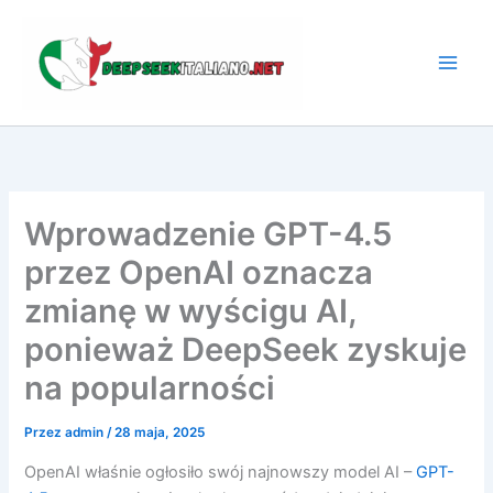
Przejdź
do
treści
Wprowadzenie GPT-4.5
przez OpenAI oznacza
zmianę w wyścigu AI,
ponieważ DeepSeek zyskuje
na popularności
Przez
admin
/
28 maja, 2025
OpenAI właśnie ogłosiło swój najnowszy model AI –
GPT-