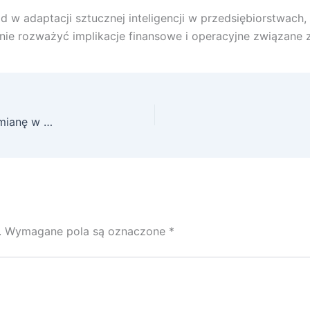
w adaptacji sztucznej inteligencji w przedsiębiorstwach,
nie rozważyć implikacje finansowe i operacyjne związane 
Wprowadzenie GPT-4.5 przez OpenAI oznacza zmianę w wyścigu AI, ponieważ DeepSeek zyskuje na popularności
.
Wymagane pola są oznaczone
*