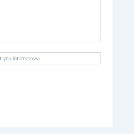
na
netowa