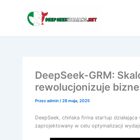
Przejdź
do
treści
DeepSeek-GRM: Skalow
rewolucjonizuje bizne
Przez
admin
/
28 maja, 2025
DeepSeek, chińska firma startup działająca 
zaprojektowany w celu optymalizacji wydaj