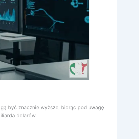
mogą być znacznie wyższe, biorąc pod uwagę
iliarda dolarów.