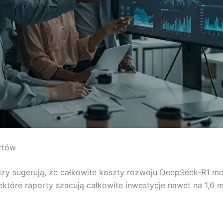
ztów
alizy sugerują, że całkowite koszty rozwoju DeepSeek-R1 
ektóre raporty szacują całkowite inwestycje nawet na 1,6 m