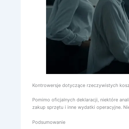
Kontrowersje dotyczące rzeczywistych kos
Pomimo oficjalnych deklaracji, niektóre an
zakup sprzętu i inne wydatki operacyjne. Ni
Podsumowanie