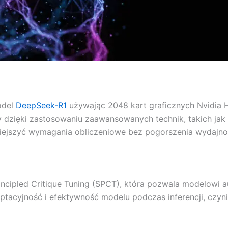
odel
DeepSeek-R1
używając 2048 kart graficznych Nvidia 
ty dzięki zastosowaniu zaawansowanych technik, takich jak
niejszyć wymagania obliczeniowe bez pogorszenia wydajno
ipled Critique Tuning (SPCT), która pozwala modelowi 
ptacyjność i efektywność modelu podczas inferencji, czy