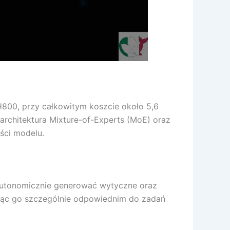
H800, przy całkowitym koszcie około 5,6
 architektura Mixture-of-Experts (MoE) oraz
ści modelu.
autonomicznie generować wytyczne oraz
niąc go szczególnie odpowiednim do zadań