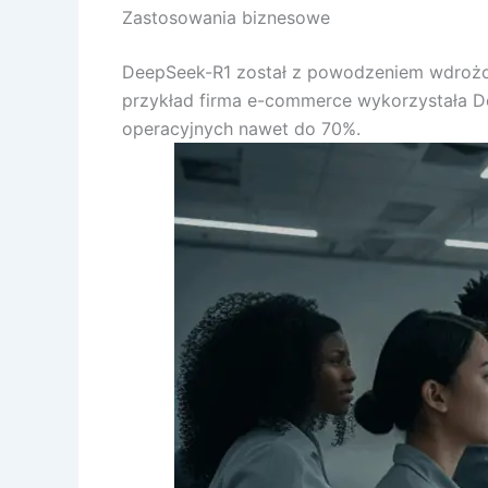
Zastosowania biznesowe
DeepSeek-R1 został z powodzeniem wdrożony
przykład firma e-commerce wykorzystała De
operacyjnych nawet do 70%.