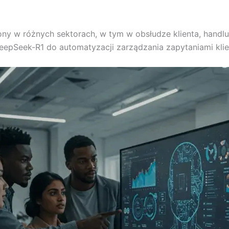
 w różnych sektorach, w tym w obsłudze klienta, handlu 
epSeek-R1 do automatyzacji zarządzania zapytaniami klie