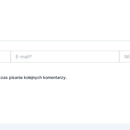
E-
Witry
mail*
inter
zas pisania kolejnych komentarzy.