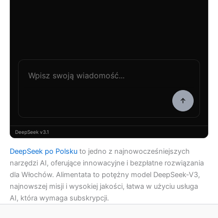
DeepSeek v3.1
DeepSeek po Polsku
to jedno z najnowocześniejszych
narzędzi AI, oferujące innowacyjne i bezpłatne rozwiązania
dla Włochów. Alimentata to potężny model DeepSeek-V3,
najnowszej misji i wysokiej jakości, łatwa w użyciu usługa
AI, która wymaga subskrypcji.