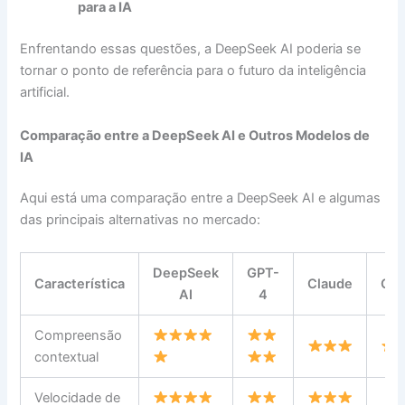
para a IA
Enfrentando essas questões, a DeepSeek AI poderia se
tornar o ponto de referência para o futuro da inteligência
artificial.
Comparação entre a DeepSeek AI e Outros Modelos de
IA
Aqui está uma comparação entre a DeepSeek AI e algumas
das principais alternativas no mercado:
DeepSeek
GPT-
Característica
Claude
Gem
AI
4
Compreensão
contextual
Velocidade de