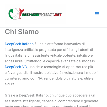
Vai
al
contenuto
Chi Siamo
DeepSeek Italiano
è una piattaforma innovativa di
intelligenza artificiale progettata per offrire agli utenti di
lingua italiana un assistente virtuale potente, intuitivo e
accessibile. Sfruttando le capacità avanzate del modello
DeepSeek-V3
, una delle tecnologie AI open-source più
all’avanguardia, il nostro obiettivo è rivoluzionare il modo in
cui interagiamo con l’IA, rendendola più naturale, utile e
sicura.
Grazie a DeepSeek Italiano, chiunque può accedere a un
assistente intelligente, capace di comprendere e generare
testo con elevata precisione, supportando gli utenti in