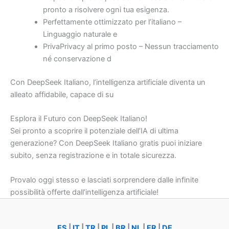
pronto a risolvere ogni tua esigenza.
Perfettamente ottimizzato per l’italiano –
Linguaggio naturale e
PrivaPrivacy al primo posto – Nessun tracciamento
né conservazione d
Con DeepSeek Italiano, l’intelligenza artificiale diventa un
alleato affidabile, capace di su
Esplora il Futuro con DeepSeek Italiano!
Sei pronto a scoprire il potenziale dell’IA di ultima
generazione? Con DeepSeek Italiano gratis puoi iniziare
subito, senza registrazione e in totale sicurezza.
Provalo oggi stesso e lasciati sorprendere dalle infinite
possibilità offerte dall’intelligenza artificiale!
ES
|
IT
|
TR
|
PL
|
BR
|
NL
|
FR
|
DE