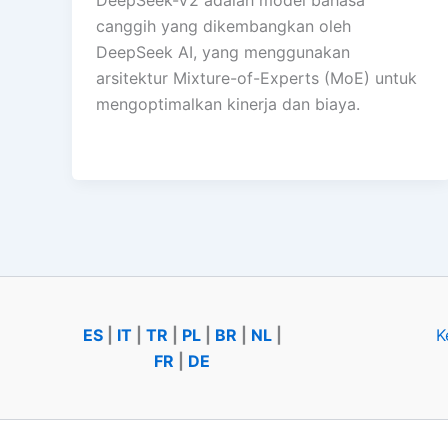
canggih yang dikembangkan oleh
DeepSeek AI, yang menggunakan
arsitektur Mixture-of-Experts (MoE) untuk
mengoptimalkan kinerja dan biaya.
ES
|
IT
|
TR
|
PL
|
BR
|
NL
|
K
FR
|
DE