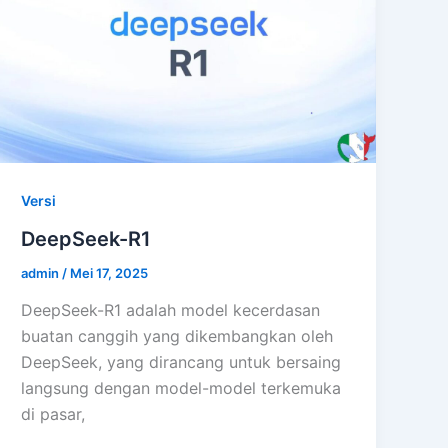
Versi
DeepSeek-R1
admin
/
Mei 17, 2025
DeepSeek-R1 adalah model kecerdasan
buatan canggih yang dikembangkan oleh
DeepSeek, yang dirancang untuk bersaing
langsung dengan model-model terkemuka
di pasar,