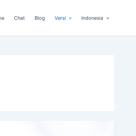
me
Chat
Blog
Versi
Indonesia