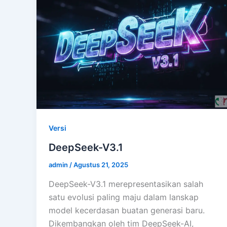
Versi
DeepSeek-V3.1
admin
/
Agustus 21, 2025
DeepSeek-V3.1 merepresentasikan salah
satu evolusi paling maju dalam lanskap
model kecerdasan buatan generasi baru.
Dikembangkan oleh tim DeepSeek-AI,