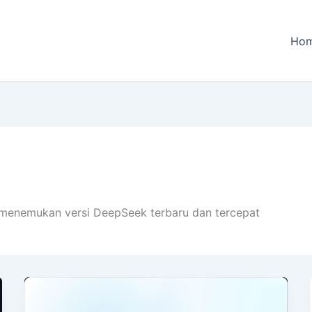
Ho
 menemukan versi DeepSeek terbaru dan tercepat