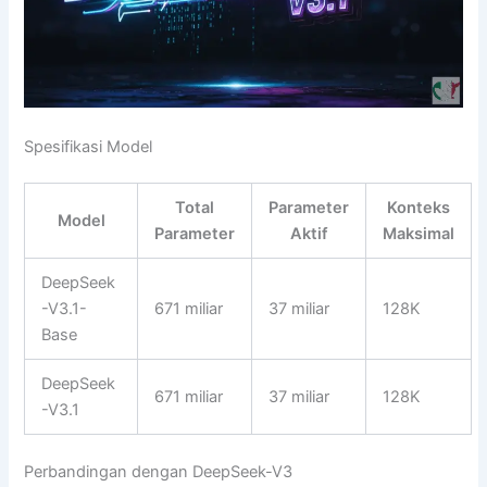
Spesifikasi Model
Total
Parameter
Konteks
Model
Parameter
Aktif
Maksimal
DeepSeek
-V3.1-
671 miliar
37 miliar
128K
Base
DeepSeek
671 miliar
37 miliar
128K
-V3.1
Perbandingan dengan DeepSeek-V3