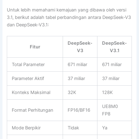
Untuk lebih memahami kemajuan yang dibawa oleh versi
3.1, berikut adalah tabel perbandingan antara DeepSeek-V3
dan DeepSeek-V3.1:
DeepSeek-
DeepSeek-
Fitur
V3
V3.1
Total Parameter
671 miliar
671 miliar
Parameter Aktif
37 miliar
37 miliar
Konteks Maksimal
32K
128K
UE8M0
Format Perhitungan
FP16/BF16
FP8
Mode Berpikir
Tidak
Ya